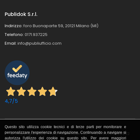
Publidok S.r.l.
Indirizzo:
foro Buonaparte 59, 20121 Milano (MI)
Telefono:
0171.937225
Email:
info@publiufficio.com
4,7
/5
Questo sito utilizza cookie tecnici e di terze parti per monitorare e
personalizzare l'esperienza di navigazione. Continuando a navigare si
© Copyright 2026 - Tutti i diritti riservati - P.IVA 09705620962
autorizza l'utilizzo dei cookie su questo sito. Per avere maggiori