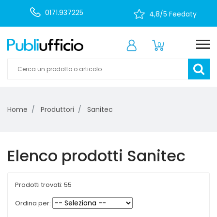
0171.937225
4,8/5 Feedaty
0
Home
Produttori
Sanitec
Elenco prodotti Sanitec
Prodotti trovati: 55
Ordina per: