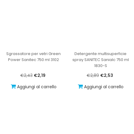
Sgrassatore per vetri Green
Detergente multisuperficie
Power Sanitec 750 ml 3102
spray SANITEC Sanialc 750 ml
1830-S
€2,43
€2,19
€2,89
€2,53
Aggiungi al carrello
Aggiungi al carrello