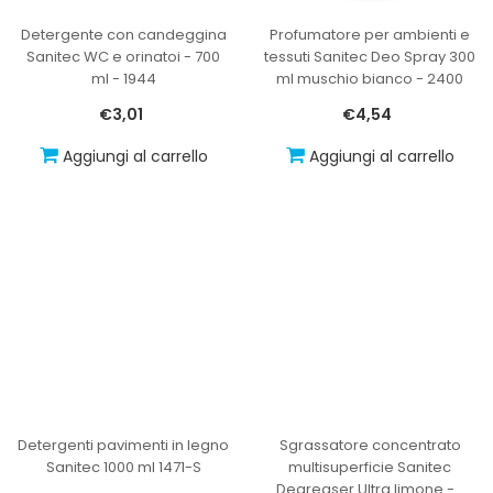
Detergente con candeggina
Profumatore per ambienti e
Sanitec WC e orinatoi - 700
tessuti Sanitec Deo Spray 300
ml - 1944
ml muschio bianco - 2400
€3,01
€4,54
Aggiungi al carrello
Aggiungi al carrello
Detergenti pavimenti in legno
Sgrassatore concentrato
Sanitec 1000 ml 1471-S
multisuperficie Sanitec
Degreaser Ultra limone -
…