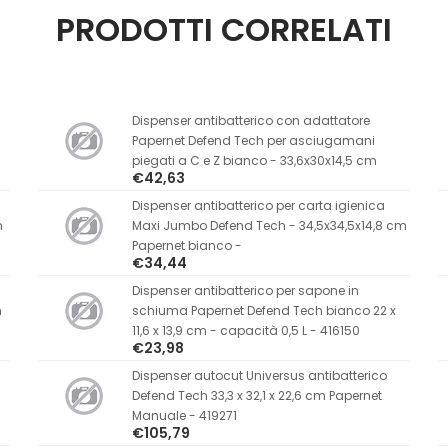
PRODOTTI CORRELATI
Dispenser antibatterico con adattatore
Papernet Defend Tech per asciugamani
piegati a C e Z bianco - 33,6x30x14,5 cm
€42,63
Dispenser antibatterico per carta igienica
m
Maxi Jumbo Defend Tech - 34,5x34,5x14,8 cm
Papernet bianco -
€34,44
Dispenser antibatterico per sapone in
m
schiuma Papernet Defend Tech bianco 22 x
11,6 x 13,9 cm - capacità 0,5 L - 416150
€23,98
Dispenser autocut Universus antibatterico
Defend Tech 33,3 x 32,1 x 22,6 cm Papernet
Manuale - 419271
€105,79