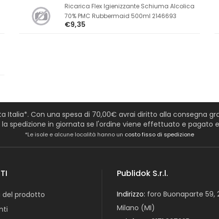
Ricarica Flex Igienizzante Schiuma Alcolica
70% PMC Rubbermaid 500ml 2146693
€9,35
tta Italia*. Con una spesa di 70,00€ avrai diritto alla consegna grat
a spedizione in giornata se l'ordine viene effettuato e pagato en
*Le isole e alcune località hanno un
costo fisso di spedizione
TI
Publidok S.r.l.
Indirizzo:
foro Buonaparte 59, 
 del prodotto
Milano (MI)
ti