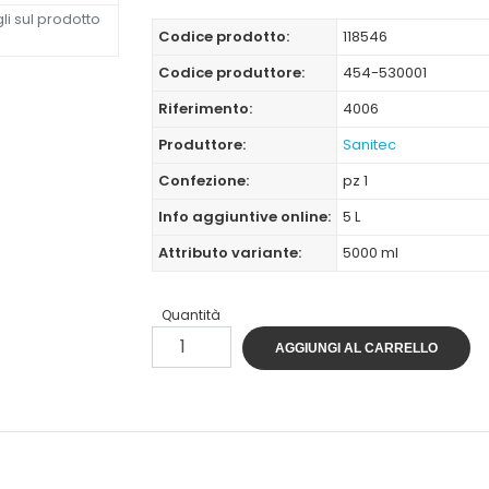
li sul prodotto
Codice prodotto:
118546
Codice produttore:
454-530001
Riferimento:
4006
Produttore:
Sanitec
Confezione:
pz 1
Info aggiuntive online:
5 L
Attributo variante:
5000 ml
Quantità
AGGIUNGI AL CARRELLO