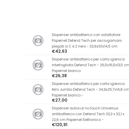
Dispenser antibatterico con adattatore
Papernet Defend Tech per asciugamani
piegati a C e Z nero - 33,6x30x14,5 cm
€42,63
Dispenser antibatterico per carta igienica
interfogliata Defend Tech - 26,5x16,5x13,5 c
Papernet bianco
€26,38
Dispenser antibatterico per carta igienica
Mini Jumbo Defend Tech - 24,9x25,7x14,8 c
Papernet bianco -
€27,00
Dispenser autocut no touch Universus
antibatterico con Defend Tech 33,3 x 32,1 x
22,6 cm Papernet Elettronico -
€120,91