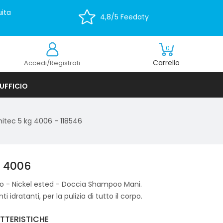
ita
4,8/5 Feedaty
0
Carrello
Accedi/Registrati
UFFICIO
nitec 5 kg 4006 - 118546
g 4006
o - Nickel ested - Doccia Shampoo Mani.
 idratanti, per la pulizia di tutto il corpo.
TTERISTICHE