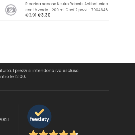
Ricarica sapone Neutro Roberts Antibatterico
con tè verde - 200 ml Conf 2 pezzi - 7004646
€3,91
€3,30
uita. I prezzi si intendono iva esclusa.
tro le 12:00.
20121