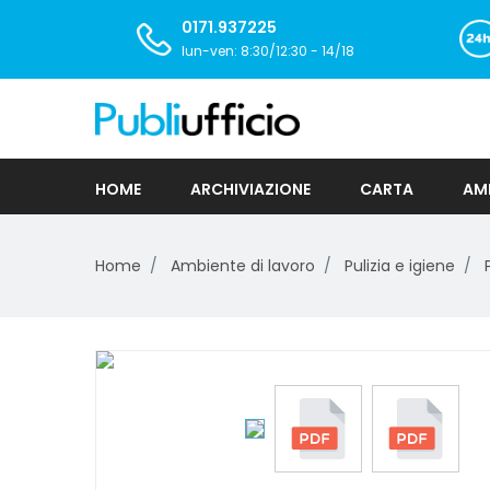
0171.937225
lun-ven: 8:30/12:30 - 14/18
HOME
ARCHIVIAZIONE
CARTA
AMB
Home
Ambiente di lavoro
Pulizia e igiene