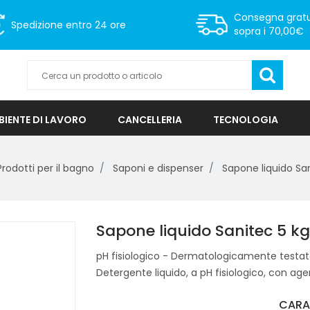
Consegna gratu
Spedizione
entro 24 ore
sopra i 70,00€
IENTE DI LAVORO
CANCELLERIA
TECNOLOGIA
Prodotti per il bagno
Saponi e dispenser
Sapone liquido Sa
Sapone liquido Sanitec 5 k
pH fisiologico - Dermatologicamente testat
Detergente liquido, a pH fisiologico, con agenti
CARA