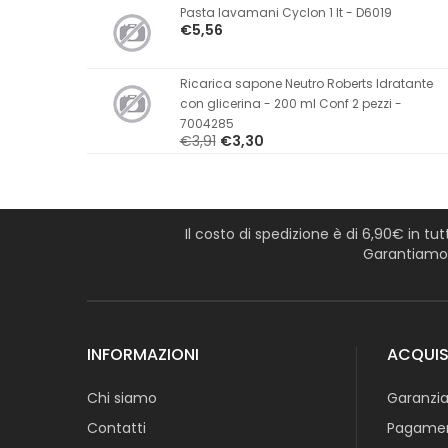
Pasta lavamani Cyclon 1 lt - D6019
€5,56
Ricarica sapone Neutro Roberts Idratante
con glicerina - 200 ml Conf 2 pezzi -
7004285
€3,91
€3,30
Il costo di spedizione è di 6,90€ in tu
Garantiamo l
INFORMAZIONI
ACQUIS
Chi siamo
Garanzia
Contatti
Pagamen