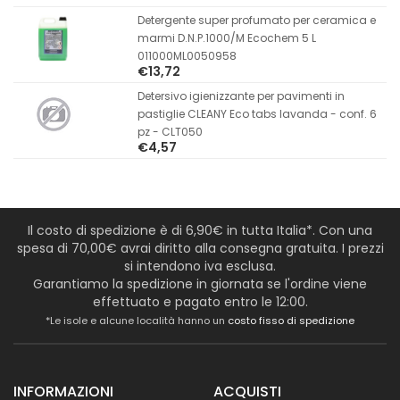
Detergente super profumato per ceramica e
marmi D.N.P.1000/M Ecochem 5 L
011000ML0050958
€13,72
Detersivo igienizzante per pavimenti in
pastiglie CLEANY Eco tabs lavanda - conf. 6
pz - CLT050
€4,57
Il costo di spedizione è di 6,90€ in tutta Italia*. Con una
spesa di 70,00€ avrai diritto alla consegna gratuita. I prezzi
si intendono iva esclusa.
Garantiamo la spedizione in giornata se l'ordine viene
effettuato e pagato entro le 12:00.
*Le isole e alcune località hanno un
costo fisso di spedizione
INFORMAZIONI
ACQUISTI