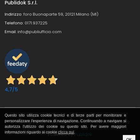
Publidok S.r.l.
Indirizzo:
foro Buonaparte 59, 20121 Milano (MI)
Telefono:
0171.937225
Email:
info@publiufficio.com
4,7
/5
Questo sito utilizza cookie tecnici e di terze parti per monitorare e
personalizzare l'esperienza di navigazione. Continuando a navigare si
© Copyright 2026 - Tutti i diritti riservati - P.IVA 09705620962
autorizza l'utilizzo dei cookie su questo sito. Per avere maggiori
informazioni riguardo ai cookie
clicca qui
.
Powered by
Publidok
OK