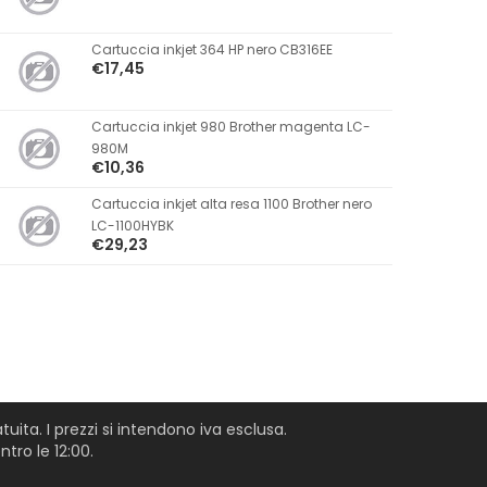
Cartuccia inkjet 364 HP nero CB316EE
€17,45
Cartuccia inkjet 980 Brother magenta LC-
980M
€10,36
Cartuccia inkjet alta resa 1100 Brother nero
LC-1100HYBK
€29,23
uita. I prezzi si intendono iva esclusa.
tro le 12:00.