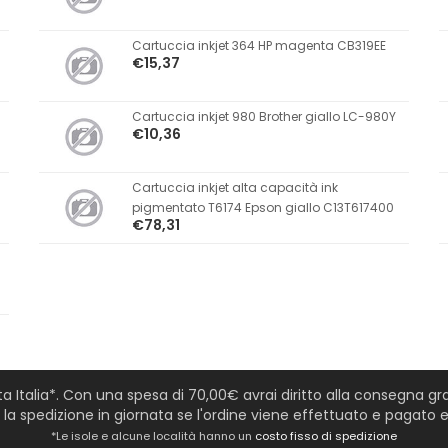
Cartuccia inkjet 364 HP magenta CB319EE
€15,37
Cartuccia inkjet 980 Brother giallo LC-980Y
€10,36
Cartuccia inkjet alta capacità ink
pigmentato T6174 Epson giallo C13T617400
€78,31
tta Italia*. Con una spesa di 70,00€ avrai diritto alla consegna grat
a spedizione in giornata se l'ordine viene effettuato e pagato en
*Le isole e alcune località hanno un
costo fisso di spedizione