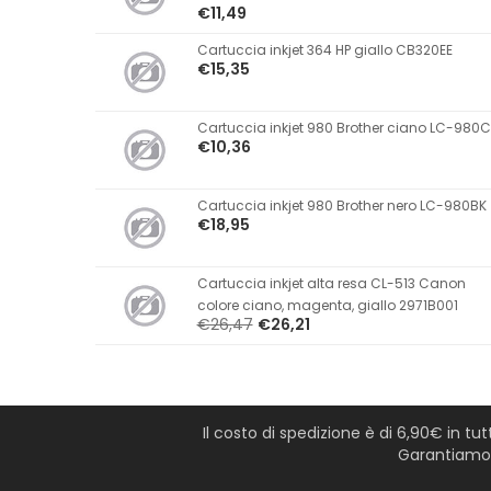
€11,49
Cartuccia inkjet 364 HP giallo CB320EE
€15,35
Cartuccia inkjet 980 Brother ciano LC-980C
€10,36
Cartuccia inkjet 980 Brother nero LC-980BK
€18,95
Cartuccia inkjet alta resa CL-513 Canon
colore ciano, magenta, giallo 2971B001
€26,47
€26,21
Il costo di spedizione è di 6,90€ in tu
Garantiamo l