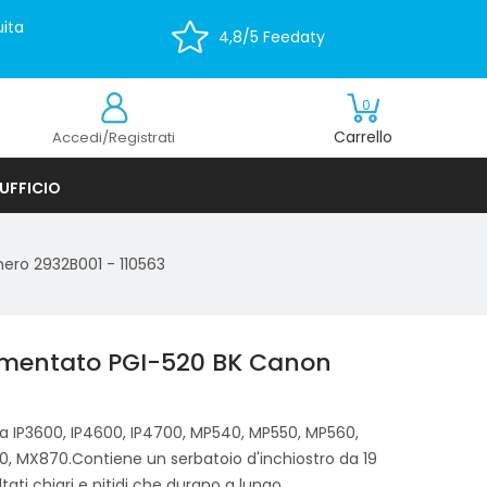
ita
4,8/5 Feedaty
0
Carrello
Accedi/Registrati
UFFICIO
nero 2932B001 - 110563
igmentato PGI-520 BK Canon
 IP3600, IP4600, IP4700, MP540, MP550, MP560,
 MX870.Contiene un serbatoio d'inchiostro da 19
tati chiari e nitidi che durano a lungo.