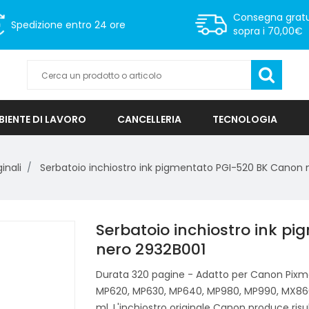
Consegna gratu
Spedizione
entro 24 ore
sopra i 70,00€
IENTE DI LAVORO
CANCELLERIA
TECNOLOGIA
inali
Serbatoio inchiostro ink pigmentato PGI-520 BK Canon 
Serbatoio inchiostro ink p
nero 2932B001
Durata 320 pagine - Adatto per Canon Pixma
MP620, MP630, MP640, MP980, MP990, MX860,
ml. L'inchiostro originale Canon produce risul