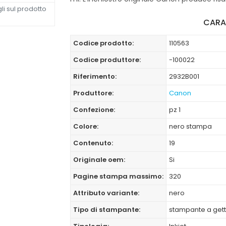
li sul prodotto
CARA
Codice prodotto:
110563
Codice produttore:
-100022
Riferimento:
2932B001
Produttore:
Canon
Confezione:
pz 1
Colore:
nero stampa
Contenuto:
19
Originale oem:
Si
Pagine stampa massimo:
320
Attributo variante:
nero
Tipo di stampante:
stampante a gett