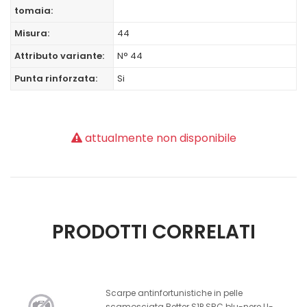
tomaia:
Misura:
44
Attributo variante:
N° 44
Punta rinforzata:
Si
attualmente non disponibile
PRODOTTI CORRELATI
Scarpe antinfortunistiche in pelle
scamosciata Better S1P SRC blu-nere U-