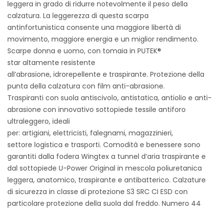
leggera in grado di ridurre notevolmente il peso della
calzatura. La leggerezza di questa scarpa
antinfortunistica consente una maggiore libertà di
movimento, maggiore energia e un miglior rendimento.
Scarpe donna e uomo, con tomaia in PUTEK®
star altamente resistente
all’abrasione, idrorepellente e traspirante. Protezione della
punta della calzatura con film anti-abrasione.
Traspiranti con suola antiscivolo, antistatica, antiolio e anti-
abrasione con innovativo sottopiede tessile antiforo
ultraleggero, ideali
per: artigiani, elettricisti, falegnami, magazzinieri,
settore logistica e trasporti. Comodità e benessere sono
garantiti dalla fodera Wingtex a tunnel d’aria traspirante e
dal sottopiede U-Power Original in mescola poliuretanica
leggera, anatomico, traspirante e antibatterico. Calzature
di sicurezza in classe di protezione S3 SRC CI ESD con
particolare protezione della suola dal freddo. Numero 44