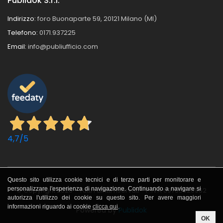
Publidok S.r.l.
Indirizzo:
foro Buonaparte 59, 20121 Milano (MI)
Telefono:
0171.937225
Email:
info@publiufficio.com
4,7
/5
Questo sito utilizza cookie tecnici e di terze parti per monitorare e
personalizzare l'esperienza di navigazione. Continuando a navigare si
© Copyright 2026 - Tutti i diritti riservati - P.IVA 09705620962
autorizza l'utilizzo dei cookie su questo sito. Per avere maggiori
informazioni riguardo ai cookie
clicca qui
.
Powered by
Publidok
OK