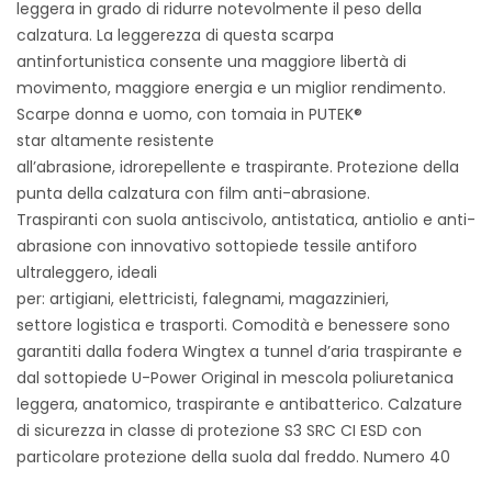
leggera in grado di ridurre notevolmente il peso della
calzatura. La leggerezza di questa scarpa
antinfortunistica consente una maggiore libertà di
movimento, maggiore energia e un miglior rendimento.
Scarpe donna e uomo, con tomaia in PUTEK®
star altamente resistente
all’abrasione, idrorepellente e traspirante. Protezione della
punta della calzatura con film anti-abrasione.
Traspiranti con suola antiscivolo, antistatica, antiolio e anti-
abrasione con innovativo sottopiede tessile antiforo
ultraleggero, ideali
per: artigiani, elettricisti, falegnami, magazzinieri,
settore logistica e trasporti. Comodità e benessere sono
garantiti dalla fodera Wingtex a tunnel d’aria traspirante e
dal sottopiede U-Power Original in mescola poliuretanica
leggera, anatomico, traspirante e antibatterico. Calzature
di sicurezza in classe di protezione S3 SRC CI ESD con
particolare protezione della suola dal freddo. Numero 40