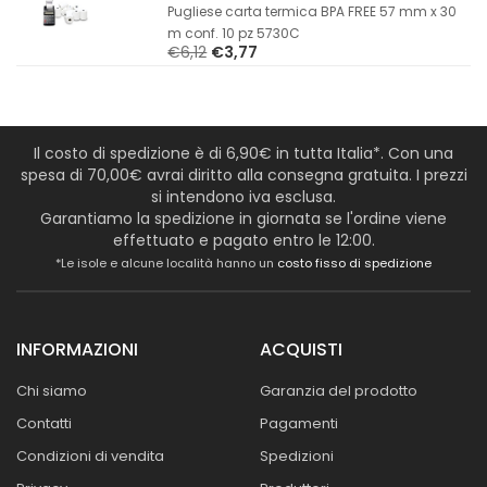
Pugliese carta termica BPA FREE 57 mm x 30
m conf. 10 pz 5730C
€6,12
€3,77
Il costo di spedizione è di 6,90€ in tutta Italia*. Con una
spesa di 70,00€ avrai diritto alla consegna gratuita. I prezzi
si intendono iva esclusa.
Garantiamo la spedizione in giornata se l'ordine viene
effettuato e pagato entro le 12:00.
*Le isole e alcune località hanno un
costo fisso di spedizione
INFORMAZIONI
ACQUISTI
Chi siamo
Garanzia del prodotto
Contatti
Pagamenti
Condizioni di vendita
Spedizioni