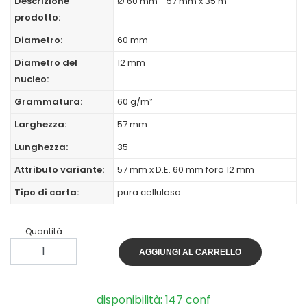
Descrizione
Ø 60 mm - 57 mm x 35 m
prodotto:
Diametro:
60 mm
Diametro del
12 mm
nucleo:
Grammatura:
60 g/m²
Larghezza:
57 mm
Lunghezza:
35
Attributo variante:
57 mm x D.E. 60 mm foro 12 mm
Tipo di carta:
pura cellulosa
Quantità
AGGIUNGI AL CARRELLO
disponibilità: 147 conf