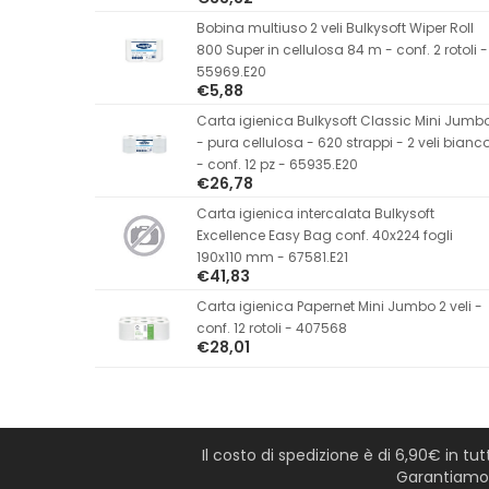
Bobina multiuso 2 veli Bulkysoft Wiper Roll
800 Super in cellulosa 84 m - conf. 2 rotoli -
55969.E20
€5,88
Carta igienica Bulkysoft Classic Mini Jumb
- pura cellulosa - 620 strappi - 2 veli bianc
- conf. 12 pz - 65935.E20
€26,78
Carta igienica intercalata Bulkysoft
Excellence Easy Bag conf. 40x224 fogli
190x110 mm - 67581.E21
€41,83
Carta igienica Papernet Mini Jumbo 2 veli -
conf. 12 rotoli - 407568
€28,01
Il costo di spedizione è di 6,90€ in tu
Garantiamo l