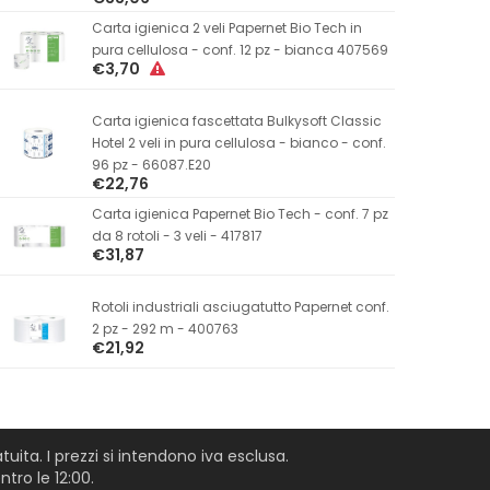
Carta igienica 2 veli Papernet Bio Tech in
pura cellulosa - conf. 12 pz - bianca 407569
€3,70
Carta igienica fascettata Bulkysoft Classic
Hotel 2 veli in pura cellulosa - bianco - conf.
96 pz - 66087.E20
€22,76
Carta igienica Papernet Bio Tech - conf. 7 pz
da 8 rotoli - 3 veli - 417817
€31,87
Rotoli industriali asciugatutto Papernet conf.
2 pz - 292 m - 400763
€21,92
uita. I prezzi si intendono iva esclusa.
tro le 12:00.