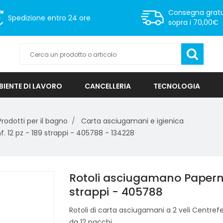
Consegna gratu
Spedizione
entro 24 ore
sopra i 70,00€
IENTE DI LAVORO
CANCELLERIA
TECNOLOGIA
Prodotti per il bagno
Carta asciugamani e igienica
 12 pz - 189 strappi - 405788 - 134228
Rotoli asciugamano Papernet
strappi - 405788
Rotoli di carta asciugamani a 2 veli Centref
da 12 pacchi.