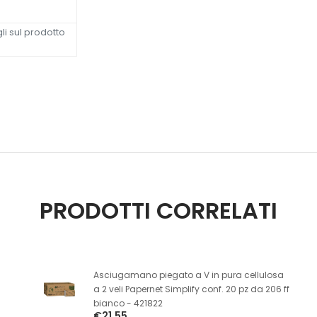
li sul prodotto
PRODOTTI CORRELATI
Asciugamano piegato a V in pura cellulosa
a 2 veli Papernet Simplify conf. 20 pz da 206 ff
bianco - 421822
€21,55