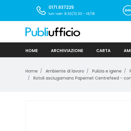
0171.937225
lun-ven: 8:30/12:30 - 14/18
HOME
ARCHIVIAZIONE
CARTA
AMB
Home
Ambiente di lavoro
Pulizia e igiene
Rotoli asciugamano Papernet Centrefeed - conf.