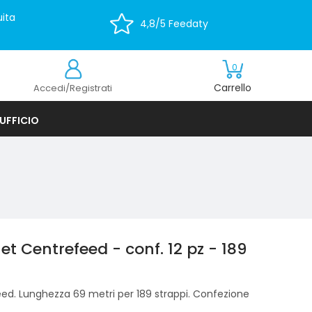
ita
4,8/5 Feedaty
0
Carrello
Accedi/Registrati
UFFICIO
 Centrefeed - conf. 12 pz - 189
eed. Lunghezza 69 metri per 189 strappi. Confezione