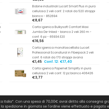
Bobine industriali Lucart Smart Plus in pura
cellulosa 2 veli conf. 2 rotoli da 520 strappi
bianco - 852694
€8,67
o
Carta igienica Bulkysoft Comfort Maxi
o
Jumbo De-Inked - bianco 2 veli 260 m -
conf. 6 pz - 65934.E20
€16,56
Carta igienica monofascettata Lucart
Professional Econatural in Fiberpack 2 veli
conf. 6 rotoli da 170 strappi avana
€1,45
Conf. 12:
€17,40
Carta igienica Papernet Simplify in pura
cellulosa 2 veli conf. 12 pz bianco 406426
€3,77
tta Italia*. Con una spesa di 70,00€ avrai diritto alla consegna grat
a spedizione in giornata se l'ordine viene effettuato e pagato en