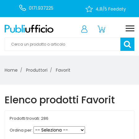
0171.937225
4,8/5 Feedaty
0
Home
Produttori
Favorit
Elenco prodotti Favorit
Prodotti trovati: 286
Ordina per: