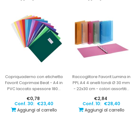
Copriquaderno con etichetta
Raccoglitore Favorit Lumina in
Favorit Coprimaxi Beat - A4 in
PPL A4 4 anelli tondi Ø 30 mm
PVC laccato spessore 180
…
- 22x30 cm - colori assortiti
…
€0,78
€2,84
Conf. 30:
€23,40
Conf. 10:
€28,40
Aggiungi al carrello
Aggiungi al carrello