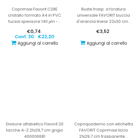
Coprimaxi Favorit C28E
Buste trasp. a foratura
cristallo formato A4 in PVC
universale FAVORIT buccia
fucsia spessore 140 μm -
…
d'arancia linear 22x30 cm
…
€0,74
€3,52
Conf. 30:
€22,20
Aggiungi al carrello
Aggiungi al carrello
Divisore alfabetico Favorit 20
Copriquaderno con etichetta
tacche A-Z 21x29,7 cm grigio
FAVORIT Coprimaxi liscio
400006681
21x29,7 cm trasparente
…