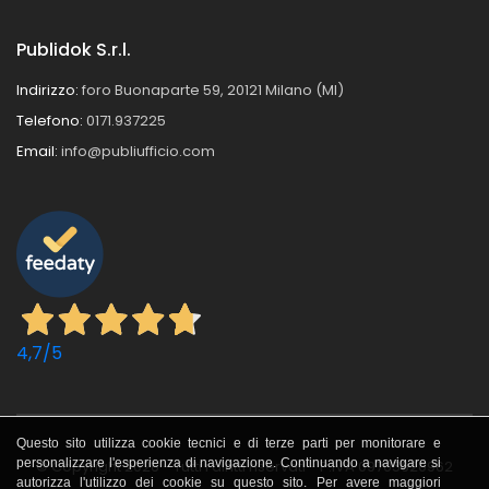
Publidok S.r.l.
Indirizzo:
foro Buonaparte 59, 20121 Milano (MI)
Telefono:
0171.937225
Email:
info@publiufficio.com
4,7
/5
Questo sito utilizza cookie tecnici e di terze parti per monitorare e
personalizzare l'esperienza di navigazione. Continuando a navigare si
© Copyright 2026 - Tutti i diritti riservati - P.IVA 09705620962
autorizza l'utilizzo dei cookie su questo sito. Per avere maggiori