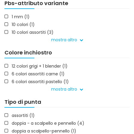
Pbs-attributo variante
Lyra (7)
Pentel (6)
1 mm (1)
Primo (1)
10 colori (1)
Stabilo (128)
10 colori assortiti (3)
winsor&newton (303)
mostra altro
12 assortiti + blender (1)
12 colori assortiti (10)
Colore inchiostro
12 colori assortiti manga chibi (1)
12 colori assortiti manga steampunk (1)
12 colori grigi + 1 blender (1)
12 colori grigi + 1 blender (1)
6 colori assortiti carne (1)
12 pezzi (1)
6 colori assortiti pastello (1)
15 colori assortiti (1)
mostra altro
aegean (1)
18 colori assortiti (3)
albicocca (1)
Tipo di punta
20 colori (1)
almond (2)
20 colori assortiti (1)
amber (1)
assortiti (1)
24 assortiti (2)
ambra (2)
doppia - a scalpello e pennello (4)
24 assortiti + blender (1)
amethyst (1)
doppia a scalpello-pennello (1)
24 colori assortiti (6)