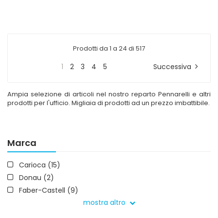
Prodotti da 1 a 24 di 517
1
2
3
4
5
Successiva
Ampia selezione di articoli nel nostro reparto Pennarelli e altri
prodotti per l'ufficio. Migliaia di prodotti ad un prezzo imbattibile.
Marca
Carioca (15)
Donau (2)
Faber-Castell (9)
mostra altro
Giotto (42)
Giotto Bebè (4)