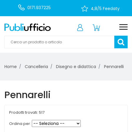
0171.937225
4,8/5 Feedaty
0
Home
Cancelleria
Disegno e didattica
Pennarelli
Pennarelli
Prodotti trovati: 517
Ordina per: