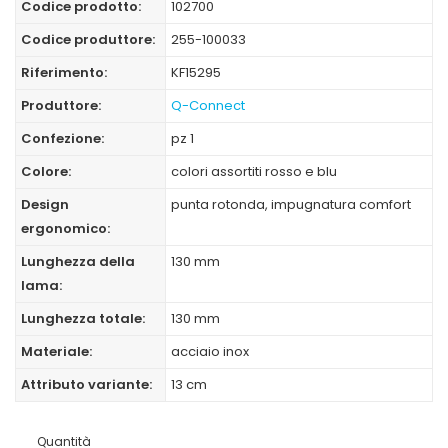
Codice prodotto:
102700
Codice produttore:
255-100033
Riferimento:
KF15295
Produttore:
Q-Connect
Confezione:
pz 1
Colore:
colori assortiti rosso e blu
Design
punta rotonda, impugnatura comfort
ergonomico:
Lunghezza della
130 mm
lama:
Lunghezza totale:
130 mm
Materiale:
acciaio inox
Attributo variante:
13 cm
Quantità