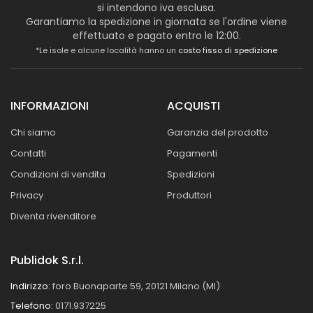
si intendono iva esclusa.
Garantiamo la spedizione in giornata se l'ordine viene
effettuato e pagato entro le 12:00.
*Le isole e alcune località hanno un
costo fisso di spedizione
INFORMAZIONI
ACQUISTI
Chi siamo
Garanzia del prodotto
Contatti
Pagamenti
Condizioni di vendita
Spedizioni
Privacy
Produttori
Diventa rivenditore
Publidok S.r.l.
Indirizzo:
foro Buonaparte 59, 20121 Milano (MI)
Telefono:
0171.937225