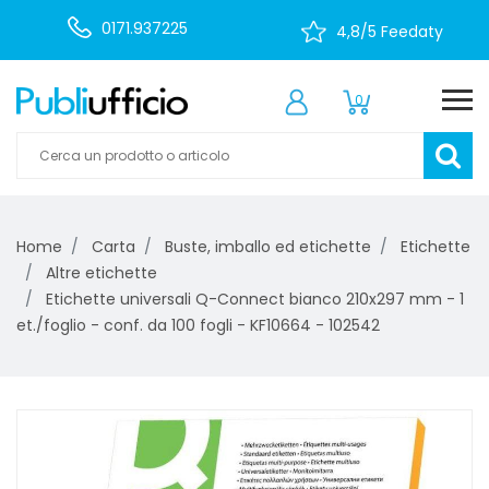
0171.937225
4,8/5 Feedaty
0
Home
Carta
Buste, imballo ed etichette
Etichette
Altre etichette
Etichette universali Q-Connect bianco 210x297 mm - 1
et./foglio - conf. da 100 fogli - KF10664 - 102542