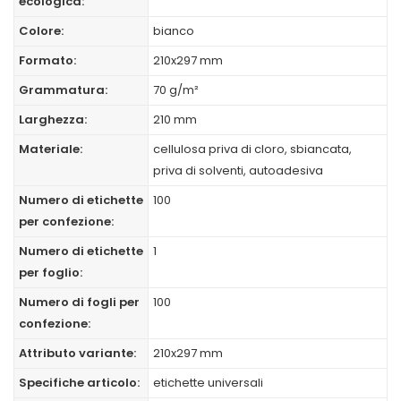
ecologica:
Colore:
bianco
Formato:
210x297 mm
Grammatura:
70 g/m²
Larghezza:
210 mm
Materiale:
cellulosa priva di cloro, sbiancata,
priva di solventi, autoadesiva
Numero di etichette
100
per confezione:
Numero di etichette
1
per foglio:
Numero di fogli per
100
confezione:
Attributo variante:
210x297 mm
Specifiche articolo:
etichette universali