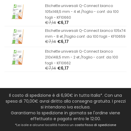
Etichette universali Q-Connect bianco
105x148,5 mm - 4 et./foglio - conf. da 100
fogli - KF10660
€7,14
€6,17
Etichette universali Q-Connect bianco 105x74
mm - 8 et./foglio conf. da 100 fogli - KF10659
€7,14
€6,17
Etichette universali Q-Connect bianco
210x148,5 mm - 2 et./foglio - conf. da 100
fogli - KF10662
€7,14
€6,17
Il costo di spedizione è di 6,90€ in tutta Italia*. Con una
spesa di 70,00€ avrai diritto alla consegna gratuita. I prezzi
si intendono iva esclusa.
Garantiamo la spedizione in giornata se l'ordine viene
effettuato e pagato entro le 12:00.
*Le isole e alcune località hanno un
costo fisso di spedizione