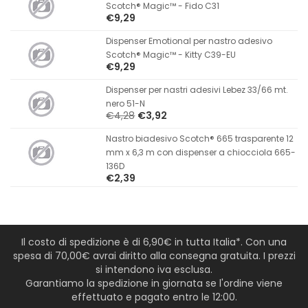
Scotch® Magic™ - Fido C31
€9,29
Dispenser Emotional per nastro adesivo
Scotch® Magic™ - Kitty C39-EU
€9,29
Dispenser per nastri adesivi Lebez 33/66 mt.
nero 51-N
€4,28
€3,92
Nastro biadesivo Scotch® 665 trasparente 12
mm x 6,3 m con dispenser a chiocciola 665-
136D
€2,39
Il costo di spedizione è di 6,90€ in tutta Italia*. Con una
spesa di 70,00€ avrai diritto alla consegna gratuita. I prezzi
si intendono iva esclusa.
Garantiamo la spedizione in giornata se l'ordine viene
effettuato e pagato entro le 12:00.