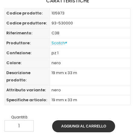
CARATTERISTICHE
Codice prodotto:
105973
Codice produttore:
93-530000
Riferimento:
C38
Produttore:
Scotch®
Confezione:
pz 1
Colore:
nero
Descrizione
19 mm x 33 m
prodotto:
Attributo variante:
nero
Specifiche articolo:
19 mm x 33 m
Quantità
AGGIUNGI AL CARRELLO