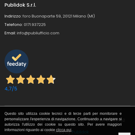
Publidok S.r.l.
Indirizzo:
foro Buonaparte 59, 20121 Milano (MI)
Telefono:
0171.937225
Email:
info@publiufficio.com
4,7
/5
Questo sito utilizza cookie tecnici e di terze parti per monitorare e
personalizzare l'esperienza di navigazione. Continuando a navigare si
© Copyright 2026 - Tutti i diritti riservati - P.IVA 09705620962
autorizza l'utilizzo dei cookie su questo sito. Per avere maggiori
informazioni riguardo ai cookie
clicca qui
.
Powered by
Publidok