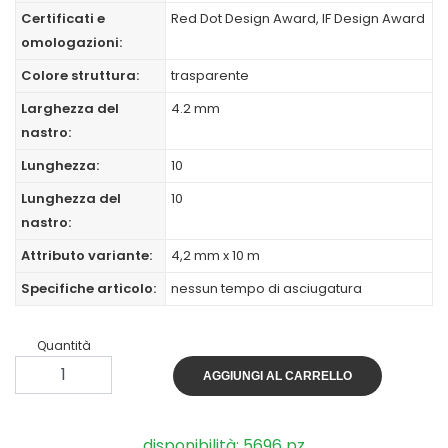
Certificati e
Red Dot Design Award, IF Design Award
omologazioni:
Colore struttura:
trasparente
Larghezza del
4.2 mm
nastro:
Lunghezza:
10
Lunghezza del
10
nastro:
Attributo variante:
4,2 mm x 10 m
Specifiche articolo:
nessun tempo di asciugatura
Quantità
AGGIUNGI AL CARRELLO
disponibilità: 5696 pz