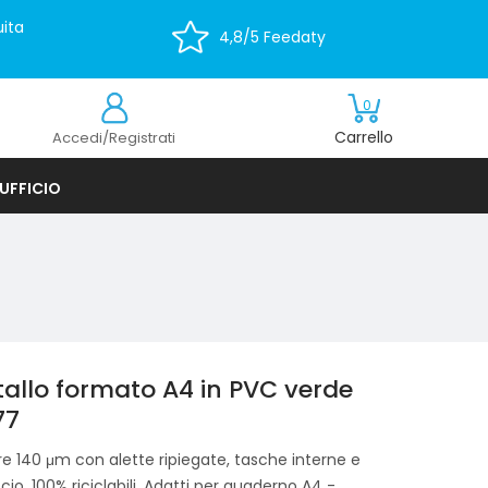
ita
4,8/5 Feedaty
0
Carrello
Accedi/Registrati
UFFICIO
tallo formato A4 in PVC verde
77
re 140 μm con alette ripiegate, tasche interne e
scio. 100% riciclabili. Adatti per quaderno A4 -