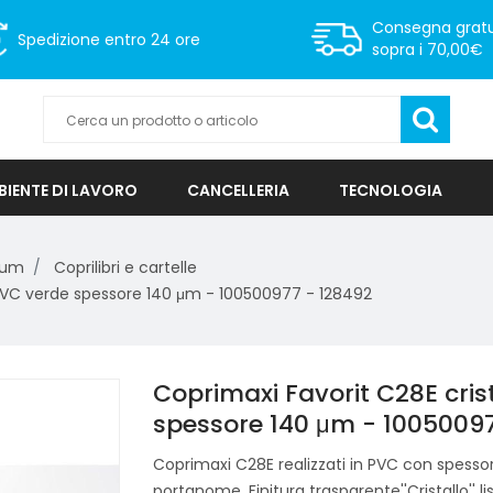
Consegna gratu
Spedizione
entro 24 ore
sopra i 70,00€
IENTE DI LAVORO
CANCELLERIA
TECNOLOGIA
bum
Coprilibri e cartelle
 PVC verde spessore 140 μm - 100500977 - 128492
Coprimaxi Favorit C28E cris
spessore 140 μm - 1005009
Coprimaxi C28E realizzati in PVC con spesso
portanome. Finitura trasparente''Cristallo'' li