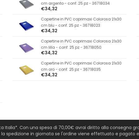
cm argento - conf. 25 pz - 36718034
€34,32
Copertine in PVC coprimaxi Colorosa 21x30
cm blu - conf. 25 pz - 36718023
€34,32
Copertine in PVC coprimaxi Colorosa 21x30
cm lilla - conf. 25 pz - 36718050
€34,32
Copertine in PVC coprimaxi Colorosa 21x30
cm oro - conf. 25 pz - 36718035
€34,32
tta Italia*. Con una spesa di 70,00€ avrai diritto alla consegna grat
a spedizione in giornata se l'ordine viene effettuato e pagato en