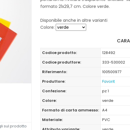
formato 21x29,7 cm. Colore verde.
Disponibile anche in altre varianti
Colore:
CARA
Codice prodotto:
128492
Codice produttore:
333-530002
Riferimento:
100500977
Produttore:
Favorit
Confezione:
pz 1
Colore:
verde
Formato di carta ammesso:
A4
Materiale:
PVC
li sul prodotto
Attributo variante:
verde