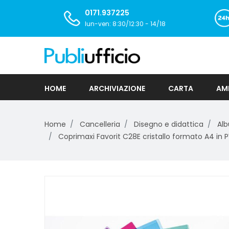
0171.937225
lun-ven: 8:30/12:30 - 14/18
HOME
ARCHIVIAZIONE
CARTA
AMB
Home
Cancelleria
Disegno e didattica
Al
Coprimaxi Favorit C28E cristallo formato A4 in