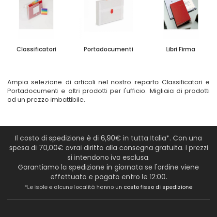
Classificatori
Portadocumenti
Libri Firma
Ampia selezione di articoli nel nostro reparto Classificatori e
Portadocumenti e altri prodotti per l'ufficio. Migliaia di prodotti
ad un prezzo imbattibile.
Il costo di spedizione è di 6,90€ in tutta Italia*. Con una
spesa di 70,00€ avrai diritto alla consegna gratuita. I prezzi
si intendono iva esclusa.
Garantiamo la spedizione in giornata se l'ordine viene
effettuato e pagato entro le 12:00.
*Le isole e alcune località hanno un
costo fisso di spedizione