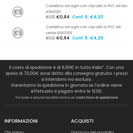
Cartellina ad aghi con clip Leitz in PVC A4 blu
41910135
€1,12
€0,84
Conf. 5:
€4,20
Cartellina ad aghi con clip Leitz in PVC A4
verde 41910155
€1,12
€0,84
Conf. 5:
€4,20
Il costo di spedizione è di 6,90€ in tutta Italia*. Con una
spesa di 70,00€ avrai diritto alla consegna gratuita. I prezzi
si intendono iva esclusa.
Garantiamo la spedizione in giornata se l'ordine viene
effettuato e pagato entro le 12:00.
*Le isole e alcune località hanno un
costo fisso di spedizione
INFORMAZIONI
ACQUISTI
Chi siamo
Garanzia del prodotto