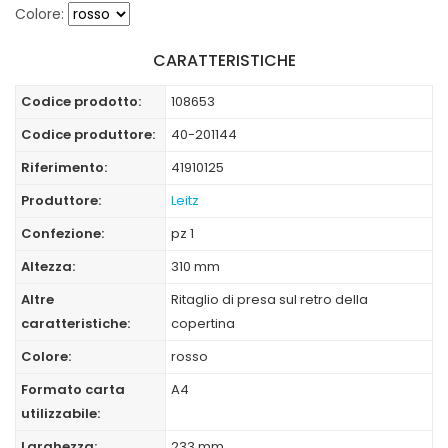
Colore:
CARATTERISTICHE
Codice prodotto:
108653
Codice produttore:
40-201144
Riferimento:
41910125
Produttore:
Leitz
Confezione:
pz 1
Altezza:
310 mm
Altre
Ritaglio di presa sul retro della
caratteristiche:
copertina
Colore:
rosso
Formato carta
A4
utilizzabile:
Larghezza:
233 mm