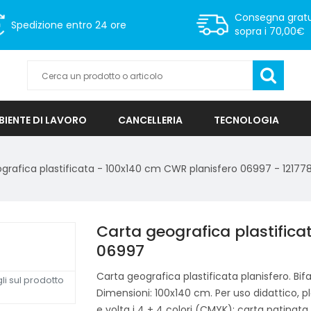
Consegna gratu
Spedizione
entro 24 ore
sopra i 70,00€
IENTE DI LAVORO
CANCELLERIA
TECNOLOGIA
grafica plastificata - 100x140 cm CWR planisfero 06997 - 12177
Carta geografica plastific
06997
Carta geografica plastificata planisfero. Bifacc
li sul prodotto
Dimensioni: 100x140 cm. Per uso didattico, p
e volta i 4 + 4 colori (CMYK); carta patinata