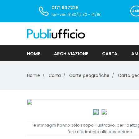
0171.937225
lun-ven: 8:30/12:30 - 14/18
HOME
ARCHIVIAZIONE
CARTA
AMB
Home
Carta
Carte geografiche
Carta geo
le immagini hanno solo scopo illustrativo, per i dettag
fare riferimento alla descrizione