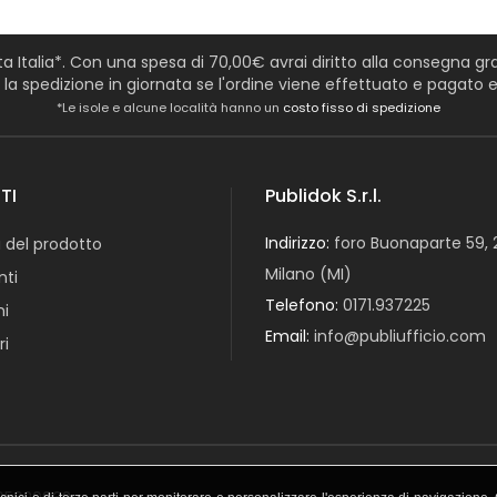
tta Italia*. Con una spesa di 70,00€ avrai diritto alla consegna grat
a spedizione in giornata se l'ordine viene effettuato e pagato en
*Le isole e alcune località hanno un
costo fisso di spedizione
TI
Publidok S.r.l.
Indirizzo:
foro Buonaparte 59, 
 del prodotto
Milano (MI)
ti
Telefono:
0171.937225
ni
Email:
info@publiufficio.com
ri