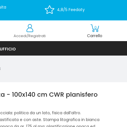
ita
4,8/5 Feedaty
0
Carrello
Accedi/Registrati
UFFICIO
8
ata - 100x140 cm CWR planisfero
iala: politica da un lato, fisica dall’altro.
lastificata e con aste. Stampa litografica in bianca
 opaca da gr. 175 al mq; plastificazione opaca ed