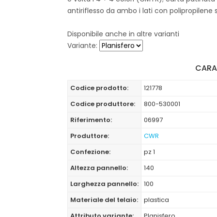
antiriflesso da ambo i lati con polipropilene
Disponibile anche in altre varianti
Variante:
CARA
Codice prodotto:
121778
Codice produttore:
800-530001
Riferimento:
06997
Produttore:
CWR
Confezione:
pz 1
Altezza pannello:
140
Larghezza pannello:
100
Materiale del telaio:
plastica
Attributo variante:
Planisfero