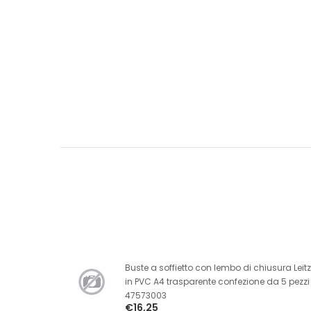
Buste a soffietto con lembo di chiusura Leitz
in PVC A4 trasparente confezione da 5 pezzi
47573003
€16,25