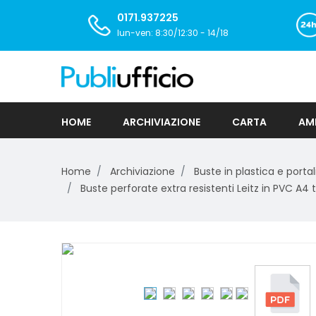
0171.937225
lun-ven: 8:30/12:30 - 14/18
HOME
ARCHIVIAZIONE
CARTA
AMB
Home
Archiviazione
Buste in plastica e portali
Buste perforate extra resistenti Leitz in PVC A