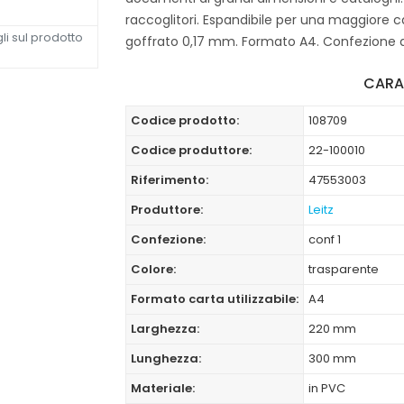
raccoglitori. Espandibile per una maggiore c
li sul prodotto
goffrato 0,17 mm. Formato A4. Confezione da
CARA
Codice prodotto:
108709
Codice produttore:
22-100010
Riferimento:
47553003
Produttore:
Leitz
Confezione:
conf 1
Colore:
trasparente
Formato carta utilizzabile:
A4
Larghezza:
220 mm
Lunghezza:
300 mm
Materiale:
in PVC