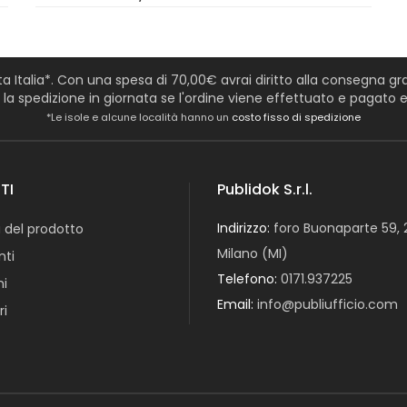
tta Italia*. Con una spesa di 70,00€ avrai diritto alla consegna grat
a spedizione in giornata se l'ordine viene effettuato e pagato en
*Le isole e alcune località hanno un
costo fisso di spedizione
TI
Publidok S.r.l.
Indirizzo:
foro Buonaparte 59, 
 del prodotto
Milano (MI)
ti
Telefono:
0171.937225
ni
Email:
info@publiufficio.com
ri