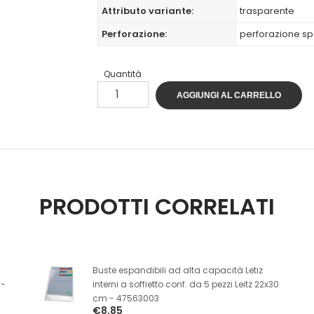
Attributo variante:
trasparente
Perforazione:
perforazione sp
Quantità
AGGIUNGI AL CARRELLO
PRODOTTI CORRELATI
Buste espandibili ad alta capacità Letiz
 -
interni a soffietto conf. da 5 pezzi Leitz 22x30
cm - 47563003
€8,85