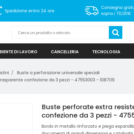
Consegna gratu
Spedizione
entro 24 ore
sopra i 70,00€
IENTE DI LAVORO
CANCELLERIA
TECNOLOGIA
stini
Buste a perforazione universale speciali
4 trasparente confezione da 3 pezzi - 47553003 - 108709
Buste perforate extra resist
confezione da 3 pezzi - 47
Bordo in metallo rinforzato e piega espandib
documenti di grandi dimensioni e cataloghi.