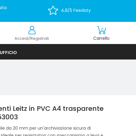
ita
4,8/5 Feedaty
0
Carrello
Accedi/Registrati
UFFICIO
enti Leitz in PVC A4 trasparente
553003
ile da 20 mm per un'archiviazione sicura di
 Ideale per registratori con meccanismo a leva e