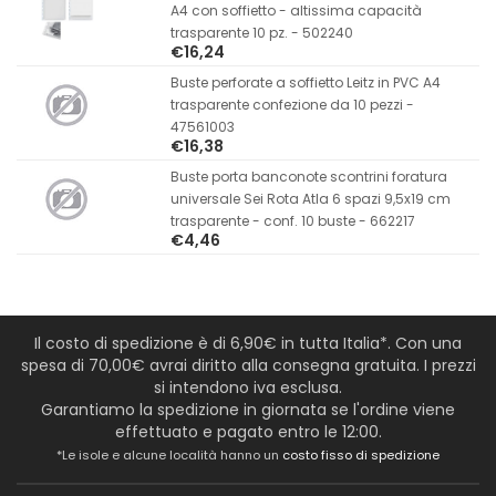
A4 con soffietto - altissima capacità
trasparente 10 pz. - 502240
€16,24
Buste perforate a soffietto Leitz in PVC A4
trasparente confezione da 10 pezzi -
47561003
€16,38
Buste porta banconote scontrini foratura
universale Sei Rota Atla 6 spazi 9,5x19 cm
trasparente - conf. 10 buste - 662217
€4,46
Il costo di spedizione è di 6,90€ in tutta Italia*. Con una
spesa di 70,00€ avrai diritto alla consegna gratuita. I prezzi
si intendono iva esclusa.
Garantiamo la spedizione in giornata se l'ordine viene
effettuato e pagato entro le 12:00.
*Le isole e alcune località hanno un
costo fisso di spedizione