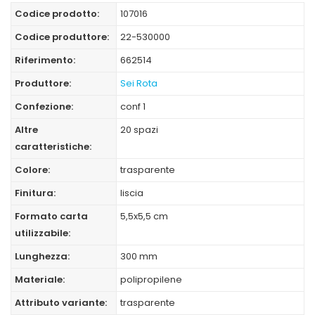
Codice prodotto:
107016
Codice produttore:
22-530000
Riferimento:
662514
Produttore:
Sei Rota
Confezione:
conf 1
Altre
20 spazi
caratteristiche:
Colore:
trasparente
Finitura:
liscia
Formato carta
5,5x5,5 cm
utilizzabile:
Lunghezza:
300 mm
Materiale:
polipropilene
Attributo variante:
trasparente