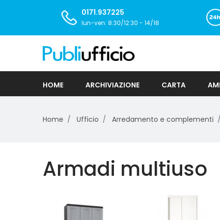
0171.937225
lun-ven: 8:30/12:30 - 14/18
HOME
ARCHIVIAZIONE
CARTA
AMB
Home
Ufficio
Arredamento e complementi
Armadi multiuso