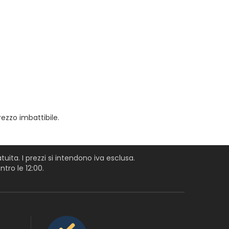
rezzo imbattibile.
uita. I prezzi si intendono iva esclusa.
tro le 12:00.