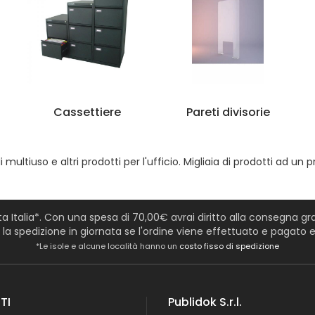
Cassettiere
Pareti divisorie
ultiuso e altri prodotti per l'ufficio. Migliaia di prodotti ad un p
tta Italia*. Con una spesa di 70,00€ avrai diritto alla consegna grat
a spedizione in giornata se l'ordine viene effettuato e pagato en
*Le isole e alcune località hanno un
costo fisso di spedizione
TI
Publidok S.r.l.