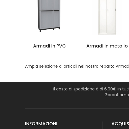
Armadi in PVC
Armadi in metallo
Ampia selezione di articoli nel nostro reparto Armadi m
Il costo di spedizione è di 6,90€ in tu
Garantiamo l
INFORMAZIONI
ACQUIS