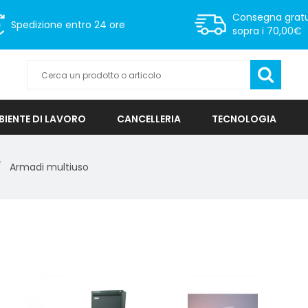
Consegna gratu
Spedizione
entro 24 ore
sopra i 70,00€
IENTE DI LAVORO
CANCELLERIA
TECNOLOGIA
Armadi multiuso