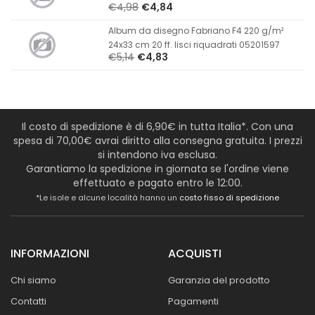
€4,98
€4,84
Album da disegno Fabriano F4 220 g/m²
24x33 cm 20 ff. lisci riquadrati 05201597
€5,14
€4,83
Il costo di spedizione è di 6,90€ in tutta Italia*. Con una
spesa di 70,00€ avrai diritto alla consegna gratuita. I prezzi
si intendono iva esclusa.
Garantiamo la spedizione in giornata se l'ordine viene
effettuato e pagato entro le 12:00.
*Le isole e alcune località hanno un
costo fisso di spedizione
INFORMAZIONI
ACQUISTI
Chi siamo
Garanzia del prodotto
Contatti
Pagamenti